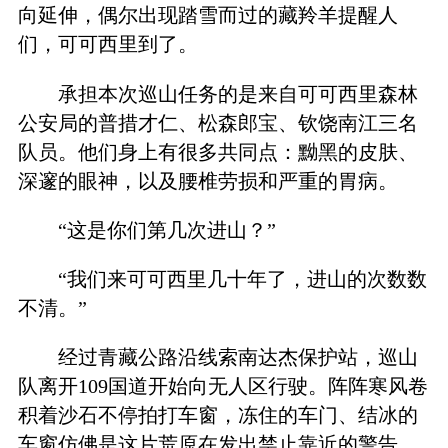
向延伸，偶尔出现踏雪而过的藏羚羊提醒人
们，可可西里到了。
承担本次巡山任务的是来自可可西里森林
公安局的普措才仁、松森郎宝、钦饶南江三名
队员。他们身上有很多共同点：黝黑的皮肤、
深邃的眼神，以及腰椎劳损和严重的胃病。
“这是你们第几次进山？”
“我们来可可西里几十年了，进山的次数数
不清。”
经过青藏公路沿线索南达杰保护站，巡山
队离开109国道开始向无人区行驶。阵阵寒风卷
积着沙石不停拍打车窗，冻住的车门、结冰的
车窗仿佛是这片荒原在发出禁止靠近的警告。