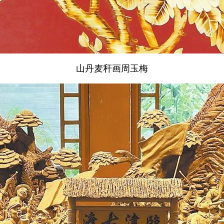
山丹麦秆画周玉梅